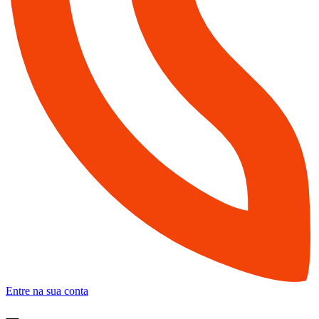
Entre na sua conta